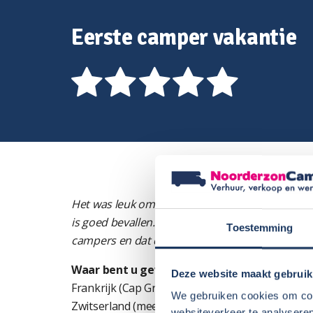
Eerste camper vakantie
Het was leuk om een keer met een camper op vak
is goed bevallen. Wel jammer dat veel parkeerple
Toestemming
campers en dat de dichtstbijzijnde camper-park
Waar bent u geweest?
Deze website maakt gebruik
Frankrijk (Cap Gris-Nez, Normandië, Bretagne, 
We gebruiken cookies om cont
Zwitserland (meer van Genève, Berner Oberland)
websiteverkeer te analyseren