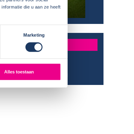
nformatie die u aan ze heeft
Marketing
DER
J
/ Provincie:
Zuid-Holland
Alles toestaan
:
Juli-augustus 2021