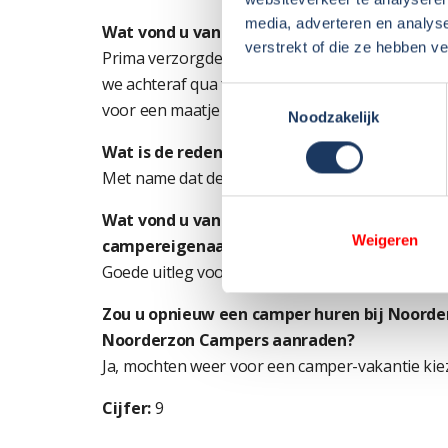
media, adverteren en analys
Wat vond u van de camper die u gehuurd he
verstrekt of die ze hebben v
Prima verzorgde camper, zeer volledig inventar
we achteraf qua formaat wat te groot. Mochte
Toestemmingsselectie
voor een maatje kleiner.
Noodzakelijk
Wat is de reden dat u een camper bij Noor
Met name dat deze camper bij ons in de buurt b
Wat vond u van de service en/of uitleg van
Weigeren
campereigenaar?
Goede uitleg voor uitgifte en ook bij de eerste b
Zou u opnieuw een camper huren bij Noord
Noorderzon Campers aanraden?
Ja, mochten weer voor een camper-vakantie kie
Cijfer:
9