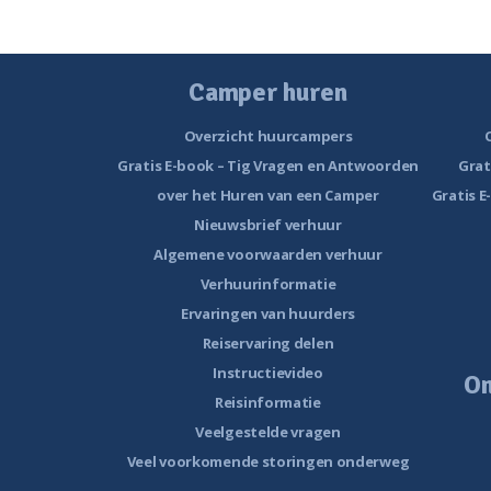
Camper huren
Overzicht huurcampers
Gratis E-book – Tig Vragen en Antwoorden
Grat
over het Huren van een Camper
Gratis E
Nieuwsbrief verhuur
Algemene voorwaarden verhuur
Verhuurinformatie
Ervaringen van huurders
Reiservaring delen
Instructievideo
O
Reisinformatie
Veelgestelde vragen
Veel voorkomende storingen onderweg