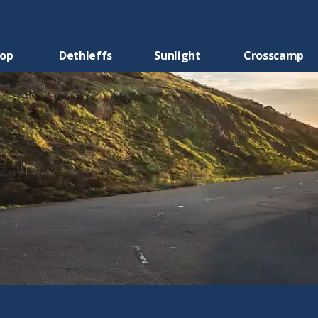
oop
Dethleffs
Sunlight
Crosscamp