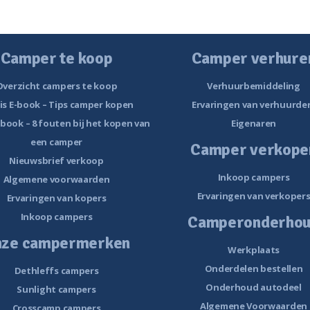
Camper te koop
Camper verhure
Overzicht campers te koop
Verhuurbemiddeling
is E-book – Tips camper kopen
Ervaringen van verhuurde
-book – 8 fouten bij het kopen van
Eigenaren
een camper
Camper verkope
Nieuwsbrief verkoop
Inkoop campers
Algemene voorwaarden
Ervaringen van verkoper
Ervaringen van kopers
Inkoop campers
Camperonderho
nze campermerken
Werkplaats
Onderdelen bestellen
Dethleffs campers
Onderhoud autodeel
Sunlight campers
Algemene Voorwaarden
Crosscamp campers