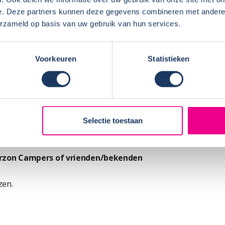
e. Deze partners kunnen deze gegevens combineren met andere i
bt?
erzameld op basis van uw gebruik van hun services.
is. Heerlijk ruim van binnen. De camper vonden
n we eventueel weer een camper huren gaan we
Voorkeuren
Statistieken
HUUR
derzon Campers gehuurd hebt?
eschikbaar was.
Naam:
 Noorderzon Campers of de
Plaats 
Selectie toestaan
Periode
ezichtiging werd alle tijd genomen.
erzon Campers of vrienden/bekenden
zen.