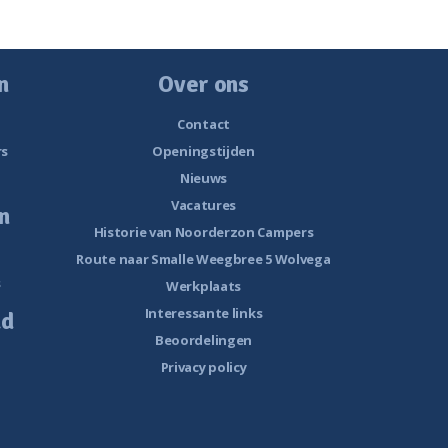
n
Over ons
Contact
rs
Openingstijden
Nieuws
Vacatures
n
Historie van Noorderzon Campers
Route naar Smalle Weegbree 5 Wolvega
s
Werkplaats
Interessante links
ud
Beoordelingen
Privacy policy