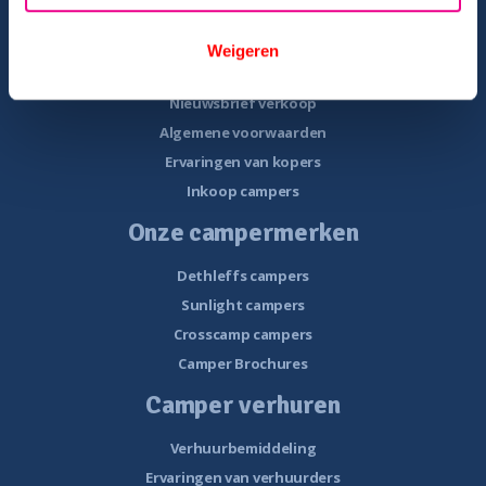
Overzicht campers te koop
Gratis E-book – Tips camper kopen
Weigeren
Gratis E-book – 8 fouten bij het kopen van een camper
Nieuwsbrief verkoop
Algemene voorwaarden
Ervaringen van kopers
Inkoop campers
Onze campermerken
Dethleffs campers
Sunlight campers
Crosscamp campers
Camper Brochures
Camper verhuren
Verhuurbemiddeling
Ervaringen van verhuurders