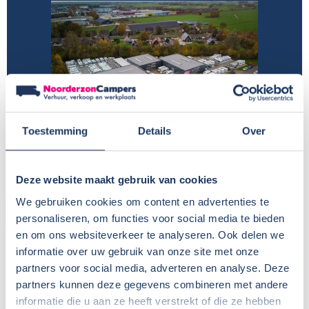
Toestemming
Details
Over
Deze website maakt gebruik van cookies
We gebruiken cookies om content en advertenties te
HUURDER
personaliseren, om functies voor social media te bieden
en om ons websiteverkeer te analyseren. Ook delen we
Naam:
Helen Boer-Swinkels
informatie over uw gebruik van onze site met onze
Plaats / Provincie:
Warnsveld - Gelderland
partners voor social media, adverteren en analyse. Deze
Periode:
08-04 tot 22-04
partners kunnen deze gegevens combineren met andere
informatie die u aan ze heeft verstrekt of die ze hebben