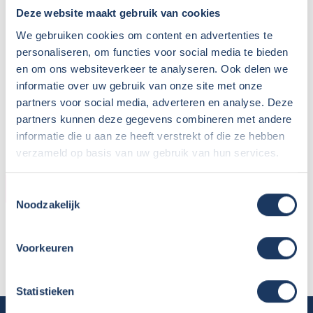
Deze website maakt gebruik van cookies
We gebruiken cookies om content en advertenties te
personaliseren, om functies voor social media te bieden
en om ons websiteverkeer te analyseren. Ook delen we
informatie over uw gebruik van onze site met onze
partners voor social media, adverteren en analyse. Deze
partners kunnen deze gegevens combineren met andere
informatie die u aan ze heeft verstrekt of die ze hebben
verzameld op basis van uw gebruik van hun services.
HUURDER
Toestemmingsselectie
Noodzakelijk
Naam:
Karin Bakker
Plaats / Provincie:
Zuidbroek / Groningen
Voorkeuren
Periode:
4 juni - 18 juni
Statistieken