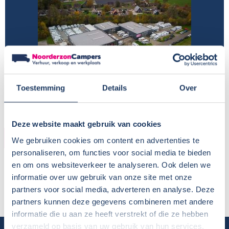
Toestemming
Details
Over
Deze website maakt gebruik van cookies
HUURDER
We gebruiken cookies om content en advertenties te
personaliseren, om functies voor social media te bieden
Naam:
Martijn Bierma
en om ons websiteverkeer te analyseren. Ook delen we
Plaats / Provincie:
Leeuwarden
informatie over uw gebruik van onze site met onze
Periode:
12-08 tot 19-08
partners voor social media, adverteren en analyse. Deze
partners kunnen deze gegevens combineren met andere
informatie die u aan ze heeft verstrekt of die ze hebben
verzameld op basis van uw gebruik van hun services.