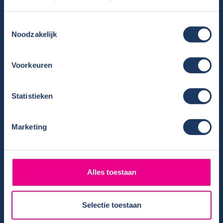
Camper huren
Toestemmingsselectie
Overzicht huurcampers
Noodzakelijk
Gratis E-book – Tig Vragen en Antwoorden over het Huren van
een Camper
Voorkeuren
Nieuwsbrief verhuur
Algemene voorwaarden verhuur
Verhuurinformatie
Statistieken
Ervaringen van huurders
Reiservaring delen
Marketing
Instructievideo
Reisinformatie
Veelgestelde vragen
Alles toestaan
Veel voorkomende storingen onderweg
Camper te koop
Selectie toestaan
Overzicht campers te koop