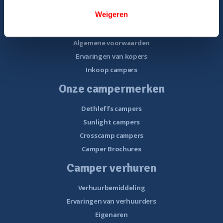
Gratis E-book – Tips camper kopen
Weigeren
Gratis E-book – 8 fouten bij het kopen van een camper
Nieuwsbrief verkoop
Algemene voorwaarden
Ervaringen van kopers
Inkoop campers
Onze campermerken
Dethleffs campers
Sunlight campers
Crosscamp campers
Camper Brochures
Camper verhuren
Verhuurbemiddeling
Ervaringen van verhuurders
Eigenaren