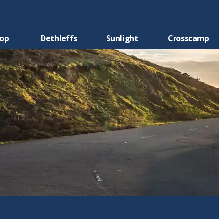
oop
Dethleffs
Sunlight
Crosscamp