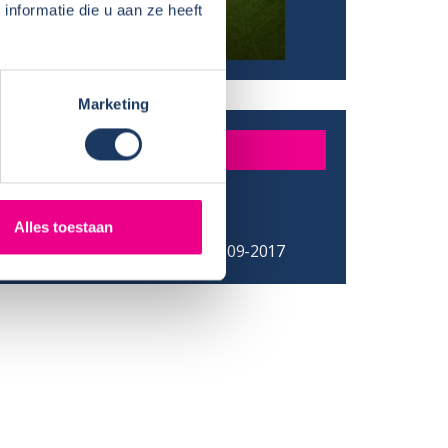
nformatie die u aan ze heeft
Marketing
DER
Fam Tak
/ Provincie:
Hilversum
Alles toestaan
:
16-09-2017 tot 30-09-2017