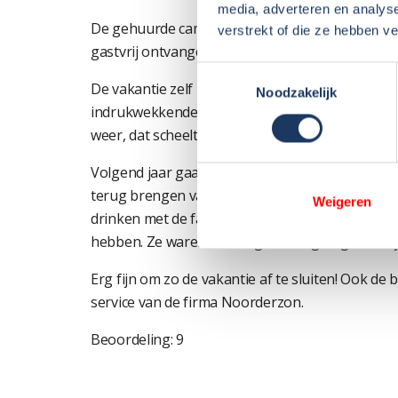
media, adverteren en analys
De gehuurde camper is van een particulier die n
verstrekt of die ze hebben v
gastvrij ontvangen met koffie in de camper.
Toestemmingsselectie
De vakantie zelf is ons zeer goed bevallen. Voor
Noodzakelijk
indrukwekkende omgeving als Normandië spra
weer, dat scheelt ook.
Volgend jaar gaan we zeker weer. Inmiddels heb
terug brengen van de camper weer erg fijn om n
Weigeren
drinken met de familie Vossestein en nog te ve
hebben. Ze waren heel erg nieuwsgierig hoe wij
Erg fijn om zo de vakantie af te sluiten! Ook d
service van de firma Noorderzon.
Beoordeling: 9