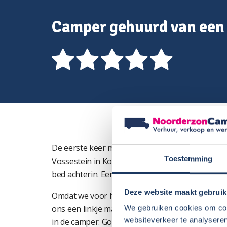
Camper gehuurd van een 
De eerste keer met een gehuurde camper op pad
Toestemming
Vossestein in Kockengen. De gehuurde camper w
bed achterin. Een prima camper!
Deze website maakt gebruik
Omdat we voor het eerst met een camper op vak
ons een linkje mailde naar een instructiefilmpje.
We gebruiken cookies om cont
websiteverkeer te analyseren
in de camper. Goede service en voor ons ontzette