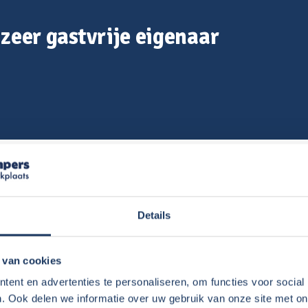
zeer gastvrije eigenaar
 naar Normandië, opgehaald bij de familie
Details
as een Half integraal Dethleffs met Queens
 van cookies
antie gingen was het fijn dan Noorderzon
 Dan kun je thuis alvast kijken hoe alles werkt
ent en advertenties te personaliseren, om functies voor social
. Ook delen we informatie over uw gebruik van onze site met on
nd fijn!