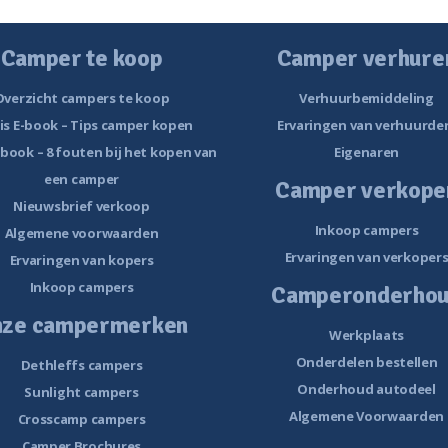
Camper te koop
Camper verhure
Overzicht campers te koop
Verhuurbemiddeling
is E-book – Tips camper kopen
Ervaringen van verhuurde
-book – 8 fouten bij het kopen van
Eigenaren
een camper
Camper verkope
Nieuwsbrief verkoop
Inkoop campers
Algemene voorwaarden
Ervaringen van verkoper
Ervaringen van kopers
Inkoop campers
Camperonderho
nze campermerken
Werkplaats
Onderdelen bestellen
Dethleffs campers
Onderhoud autodeel
Sunlight campers
Algemene Voorwaarden
Crosscamp campers
Camper Brochures