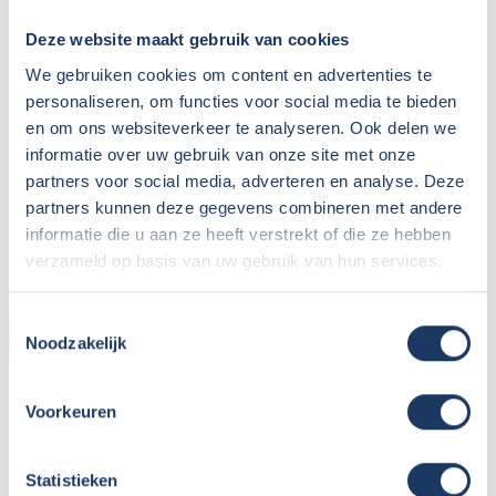
Deze website maakt gebruik van cookies
We gebruiken cookies om content en advertenties te
personaliseren, om functies voor social media te bieden
en om ons websiteverkeer te analyseren. Ook delen we
informatie over uw gebruik van onze site met onze
partners voor social media, adverteren en analyse. Deze
partners kunnen deze gegevens combineren met andere
informatie die u aan ze heeft verstrekt of die ze hebben
verzameld op basis van uw gebruik van hun services.
Toestemmingsselectie
HUURDER
Noodzakelijk
Naam:
Meneer C
Voorkeuren
Plaats / Provincie:
Alkmaar
Periode:
Juni-juli 2021
Statistieken