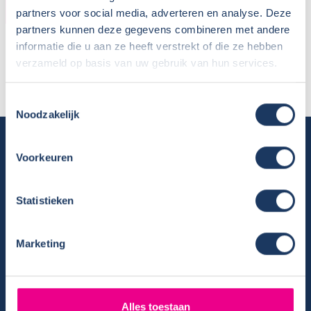
HUURDER
partners voor social media, adverteren en analyse. Deze
partners kunnen deze gegevens combineren met andere
Naam:
Laurent & Astrid Verhoeven
informatie die u aan ze heeft verstrekt of die ze hebben
Plaats / Provincie:
Aarle-Rixtel - Noord-Brabant
verzameld op basis van uw gebruik van hun services.
Periode:
29-06-2023 - 19-07-2023
Toestemmingsselectie
Noodzakelijk
Camper huren
Voorkeuren
Overzicht huurcampers
Gratis E-book – Tig Vragen en Antwoorden over het Huren van
Statistieken
een Camper
Nieuwsbrief verhuur
Algemene voorwaarden verhuur
Marketing
Verhuurinformatie
Ervaringen van huurders
Reiservaring delen
Alles toestaan