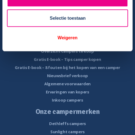
Instructievideo
Reisinformatie
Selectie toestaan
Veelgestelde vragen
Veel voorkomende storingen onderweg
Camper te koop
Weigeren
Overzicht campers te koop
Gratis E-book – Tips camper kopen
Gratis E-book – 8 fouten bij het kopen van een camper
Nieuwsbrief verkoop
Algemene voorwaarden
Ervaringen van kopers
Inkoop campers
Onze campermerken
Dethleffs campers
Sunlight campers