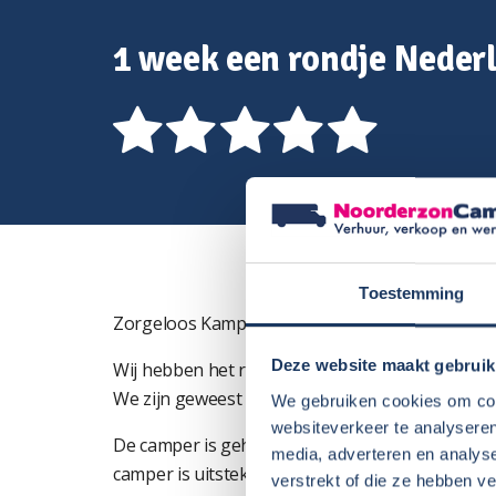
1 week een rondje Neder
Toestemming
Zorgeloos Kamperen met Camper
Deze website maakt gebruik
Wij hebben het reizen met een camper ervaren als
We zijn geweest in de Posbank – Veere – Loosdrec
We gebruiken cookies om cont
websiteverkeer te analyseren
De camper is gehuurd van een privé persoon. N
media, adverteren en analys
camper is uitstekend onderhouden en verzorgd.
verstrekt of die ze hebben v