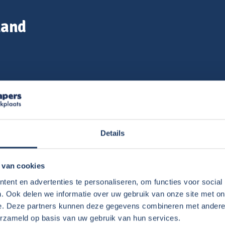
land
Details
 van cookies
 heel comfortabel, vrij en flexibel.
ht – Texel. En dat maar in 1 weekje tijd.
ent en advertenties te personaliseren, om functies voor social
. Ook delen we informatie over uw gebruik van onze site met on
oorderzon heeft de verhuur geregeld. De
e. Deze partners kunnen deze gegevens combineren met andere i
 De camper biedt veel plaats door de ruime
erzameld op basis van uw gebruik van hun services.