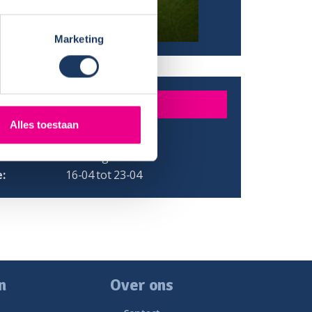
Marketing
DER
Alles toestaan
de Wit
/ Provincie:
Beuningen
:
16-04 tot 23-04
n
Over ons