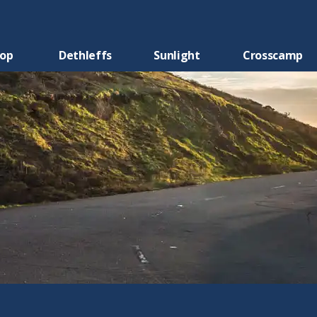
oop
Dethleffs
Sunlight
Crosscamp