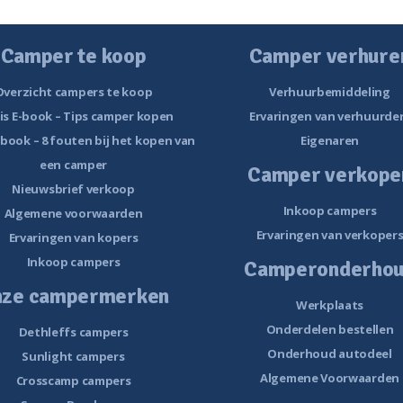
Camper te koop
Camper verhure
Overzicht campers te koop
Verhuurbemiddeling
is E-book – Tips camper kopen
Ervaringen van verhuurde
-book – 8 fouten bij het kopen van
Eigenaren
een camper
Camper verkope
Nieuwsbrief verkoop
Inkoop campers
Algemene voorwaarden
Ervaringen van verkoper
Ervaringen van kopers
Inkoop campers
Camperonderho
nze campermerken
Werkplaats
Onderdelen bestellen
Dethleffs campers
Onderhoud autodeel
Sunlight campers
Algemene Voorwaarden
Crosscamp campers