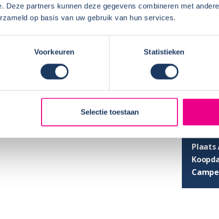
e. Deze partners kunnen deze gegevens combineren met andere i
ekozen en waarom?
erzameld op basis van uw gebruik van hun services.
eg, conform afspraak, schoonmaak….)?
Voorkeuren
Statistieken
e garantiezaken?
KOPE
Selectie toestaan
Naam:
Plaats 
Koopd
Campe