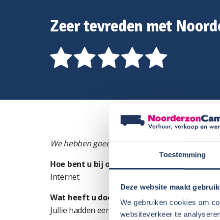
Zeer tevreden met Noor
We hebben goede begeleiding gehad bij de aan
Toestemming
Hoe bent u bij ons terecht gekomen?
Internet
Deze website maakt gebruik
Wat heeft u doen besluiten om bij ons een 
We gebruiken cookies om cont
Jullie hadden een rode automaat
websiteverkeer te analyseren