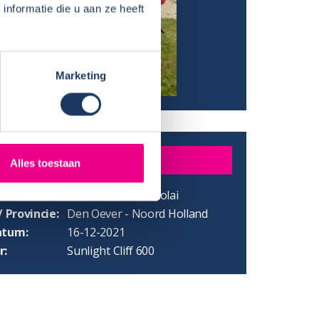
nformatie die u aan ze heeft
Marketing
R
Alles toestaan
Pieter en Rikie Nicolai
/ Provincie:
Den Oever - Noord Holland
atum:
16-12-2021
r:
Sunlight Cliff 600