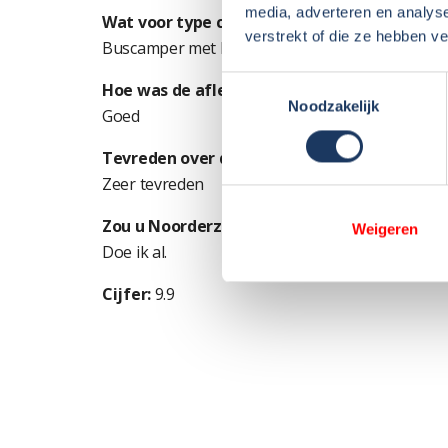
media, adverteren en analys
Wat voor type camper (indeling) heeft u g
verstrekt of die ze hebben v
Buscamper met breedte bed, lekker handzaam
Toestemmingsselectie
Hoe was de aflevering van de camper (uitl
Noodzakelijk
Goed
Tevreden over de afhandeling van eventuel
Zeer tevreden
Zou u Noorderzon aanbevelen?
Weigeren
Doe ik al.
Cijfer:
9.9