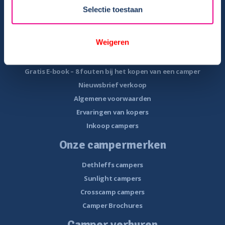
Veel voorkomende storingen onderweg
Selectie toestaan
Camper te koop
Weigeren
Overzicht campers te koop
Gratis E-book – Tips camper kopen
Gratis E-book – 8 fouten bij het kopen van een camper
Nieuwsbrief verkoop
Algemene voorwaarden
Ervaringen van kopers
Inkoop campers
Onze campermerken
Dethleffs campers
Sunlight campers
Crosscamp campers
Camper Brochures
Camper verhuren