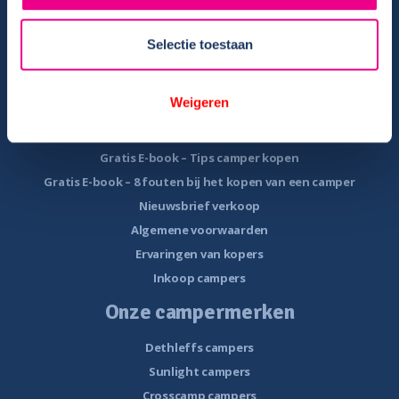
Reisinformatie
Veelgestelde vragen
Selectie toestaan
Veel voorkomende storingen onderweg
Camper te koop
Weigeren
Overzicht campers te koop
Gratis E-book – Tips camper kopen
Gratis E-book – 8 fouten bij het kopen van een camper
Nieuwsbrief verkoop
Algemene voorwaarden
Ervaringen van kopers
Inkoop campers
Onze campermerken
Dethleffs campers
Sunlight campers
Crosscamp campers