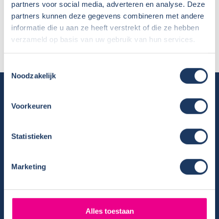
partners voor social media, adverteren en analyse. Deze
Naam:
Familie Ensing
partners kunnen deze gegevens combineren met andere
Plaats / Provincie:
Drenthe
informatie die u aan ze heeft verstrekt of die ze hebben
Koopdatum:
07-05-2021
verzameld op basis van uw gebruik van hun services.
Camper:
Sunlight V69
Toestemmingsselectie
Noodzakelijk
Camper huren
Voorkeuren
Overzicht huurcampers
Gratis E-book – Tig Vragen en Antwoorden over het Huren van
een Camper
Statistieken
Nieuwsbrief verhuur
Algemene voorwaarden verhuur
Marketing
Verhuurinformatie
Ervaringen van huurders
Reiservaring delen
Alles toestaan
Instructievideo