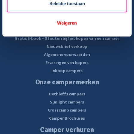
Selectie toestaan
Camper te koop
Overzicht campers te koop
Weigeren
Gratis E-book – Tips camper kopen
Gratis E-book – 8 fouten bij het kopen van een camper
Nieuwsbrief verkoop
Algemene voorwaarden
Ervaringen van kopers
Inkoop campers
Onze campermerken
Dethleffs campers
Sunlight campers
Crosscamp campers
Camper Brochures
Camper verhuren