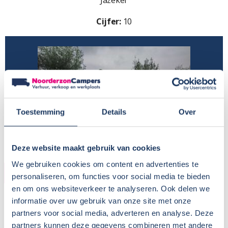
Jazeker
Cijfer:
10
Toestemming
Details
Over
Deze website maakt gebruik van cookies
We gebruiken cookies om content en advertenties te
KOPER
personaliseren, om functies voor social media te bieden
en om ons websiteverkeer te analyseren. Ook delen we
Naam:
Familie de Jager
informatie over uw gebruik van onze site met onze
Plaats / Provincie:
Peize
partners voor social media, adverteren en analyse. Deze
Koopdatum:
16-07-2020
partners kunnen deze gegevens combineren met andere