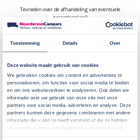
Tevreden over de afhandeling van eventuele
garantiezaken?
Wij hebben nog geen problemen met de camper gehad,
dus geen ervaring met de afhandeling van garantiezaken.
Toestemming
Details
Over
Zou u Noorderzon aanbevelen?
Ik zou Noorderzon zeker aanbevelen omdat wij het gevoel
en ervaring hebben dat het een goed bedrijf is om zaken
Deze website maakt gebruik van cookies
mee te doen.
We gebruiken cookies om content en advertenties te
personaliseren, om functies voor social media te bieden
Beoordeling: 9
en om ons websiteverkeer te analyseren. Ook delen we
informatie over uw gebruik van onze site met onze
partners voor social media, adverteren en analyse. Deze
partners kunnen deze gegevens combineren met andere
informatie die u aan ze heeft verstrekt of die ze hebben
verzameld op basis van uw gebruik van hun services.