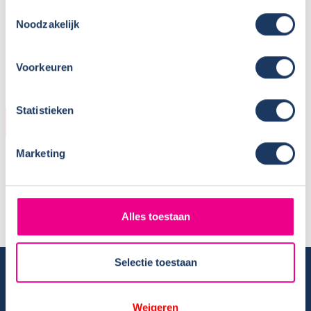
Toestemmingsselectie
Noodzakelijk
Voorkeuren
Statistieken
KOPER
Marketing
Naam:
Willen en Ellie
Plaats / Provincie:
Ede
Koopdatum:
12-10-2017
Camper:
Sunlight T69L
Alles toestaan
Selectie toestaan
Camper huren
Overzicht huurcampers
Weigeren