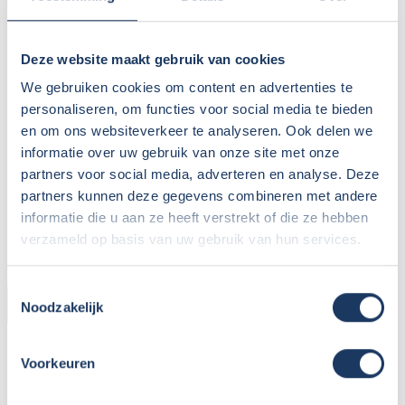
Cijfer: 8
Deze website maakt gebruik van cookies
Review van: Rien, Noord-Holland (oktober 2019)
We gebruiken cookies om content en advertenties te
personaliseren, om functies voor social media te bieden
en om ons websiteverkeer te analyseren. Ook delen we
informatie over uw gebruik van onze site met onze
partners voor social media, adverteren en analyse. Deze
partners kunnen deze gegevens combineren met andere
informatie die u aan ze heeft verstrekt of die ze hebben
verzameld op basis van uw gebruik van hun services.
Toestemmingsselectie
KOPER
Noodzakelijk
Naam:
Rien
Voorkeuren
Plaats / Provincie:
Noord-Holland
Koopdatum:
15-05-2019