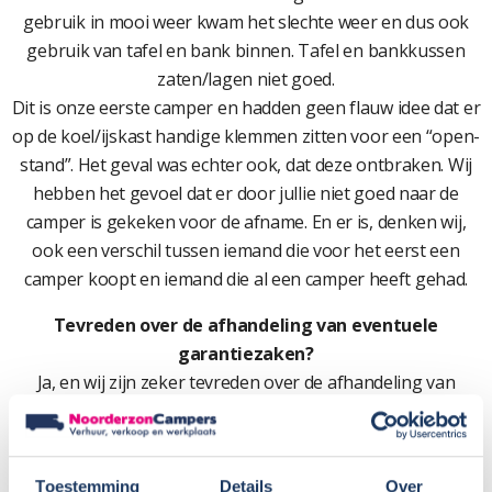
gebruik in mooi weer kwam het slechte weer en dus ook
gebruik van tafel en bank binnen. Tafel en bankkussen
zaten/lagen niet goed.
Dit is onze eerste camper en hadden geen flauw idee dat er
op de koel/ijskast handige klemmen zitten voor een “open-
stand”. Het geval was echter ook, dat deze ontbraken. Wij
hebben het gevoel dat er door jullie niet goed naar de
camper is gekeken voor de afname. En er is, denken wij,
ook een verschil tussen iemand die voor het eerst een
camper koopt en iemand die al een camper heeft gehad.
Tevreden over de afhandeling van eventuele
garantiezaken?
Ja, en wij zijn zeker tevreden over de afhandeling van
bovenstaande zaken en ook de garantiezaken.
Zou u Noorderzon aanbevelen?
Jazeker
Toestemming
Details
Over