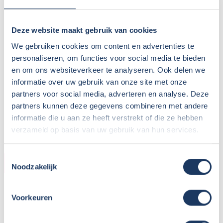
Deze website maakt gebruik van cookies
We gebruiken cookies om content en advertenties te
personaliseren, om functies voor social media te bieden
en om ons websiteverkeer te analyseren. Ook delen we
informatie over uw gebruik van onze site met onze
partners voor social media, adverteren en analyse. Deze
partners kunnen deze gegevens combineren met andere
informatie die u aan ze heeft verstrekt of die ze hebben
verzameld op basis van uw gebruik van hun services.
Toestemmingsselectie
KOPER
Noodzakelijk
Naam:
T Nijdam
Voorkeuren
Plaats / Provincie:
Tynaarlo
Koopdatum:
05-10-2019