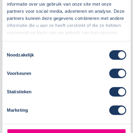
de pook/selector werkte haperend, was al zo, maar wij
informatie over uw gebruik van onze site met onze
partners voor social media, adverteren en analyse. Deze
dachten dat het zo hoorde, nieuwe is besteld en wordt na
partners kunnen deze gegevens combineren met andere
de winterstop gemonteerd.
informatie die u aan ze heeft verstrekt of die ze hebben
Zou u Noorderzon aanbevelen?
verzameld op basis van uw gebruik van hun services.
Zeer zeker
Toestemmingsselectie
Cijfer:
9
Noodzakelijk
Voorkeuren
Statistieken
Marketing