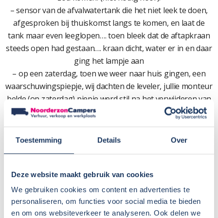
– sensor van de afvalwatertank die het niet leek te doen,
afgesproken bij thuiskomst langs te komen, en laat de
tank maar even leeglopen…. toen bleek dat de aftapkraan
steeds open had gestaan…. kraan dicht, water er in en daar
ging het lampje aan
– op een zaterdag, toen we weer naar huis gingen, een
waarschuwingspiepje, wij dachten de leveler, jullie monteur
belde (op zaterdag) piepje werd stil na het verwijderen van
een datakabel, de leveler had z’n pootjes wel steeds keurig
omhoog, dus geen gevaar. Wij kort daarna naar jullie
werkplaats….. bleek het het piepje te signaleren dat de
Toestemming
Details
Over
trede niet volledig ingeschoven was, het piepje kwam wel
uit de buurt van het levelerpaneel…. maar dank aan de
monteur voor het op zaterdag willen zoeken naar de
Deze website maakt gebruik van cookies
oorzaak.
We gebruiken cookies om content en advertenties te
– alleen bij het inlezen van de extra sleutel bleek dat de
personaliseren, om functies voor social media te bieden
schakelpook/handel kapot, dat wil zeggen het knopje op
en om ons websiteverkeer te analyseren. Ook delen we