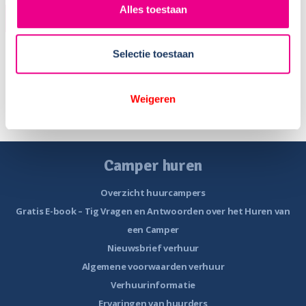
Alles toestaan
KOPER
Naam:
Wina en Koos
Selectie toestaan
Plaats / Provincie:
Haren
Koopdatum:
08-07-2023
Weigeren
Camper:
Bürstner Campeo 640
Camper huren
Overzicht huurcampers
Gratis E-book – Tig Vragen en Antwoorden over het Huren van
een Camper
Nieuwsbrief verhuur
Algemene voorwaarden verhuur
Verhuurinformatie
Ervaringen van huurders