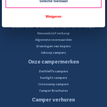
Selectie toestaan
Camper te koop
Overzicht campers te koop
Weigeren
Gratis E-book – Tips camper kopen
Gratis E-book – 8 fouten bij het kopen van een camper
Nieuwsbrief verkoop
Algemene voorwaarden
Ervaringen van kopers
Inkoop campers
Onze campermerken
Dethleffs campers
Sunlight campers
Crosscamp campers
Camper Brochures
Camper verhuren