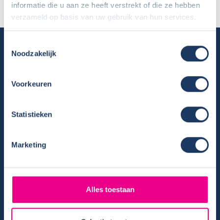
Camper:
Dethleffs Trend T7057 DBM
informatie die u aan ze heeft verstrekt of die ze hebben
verzameld op basis van uw gebruik van hun services.
Camper huren
Toestemmingsselectie
Noodzakelijk
Overzicht huurcampers
Gratis E-book – Tig Vragen en Antwoorden over het Huren van
Voorkeuren
een Camper
Nieuwsbrief verhuur
Statistieken
Algemene voorwaarden verhuur
Verhuurinformatie
Ervaringen van huurders
Marketing
Reiservaring delen
Instructievideo
Reisinformatie
Alles toestaan
Veelgestelde vragen
Veel voorkomende storingen onderweg