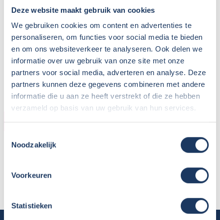
Deze website maakt gebruik van cookies
We gebruiken cookies om content en advertenties te
personaliseren, om functies voor social media te bieden
en om ons websiteverkeer te analyseren. Ook delen we
informatie over uw gebruik van onze site met onze
partners voor social media, adverteren en analyse. Deze
partners kunnen deze gegevens combineren met andere
informatie die u aan ze heeft verstrekt of die ze hebben
verzameld op basis van uw gebruik van hun services.
KOPER
Toestemmingsselectie
Naam:
Paul Toes
Noodzakelijk
Plaats / Provincie:
Heerenveen
Koopdatum:
08-06-2020
Voorkeuren
Camper:
Dethleffs Trend T7057 EBL
Statistieken