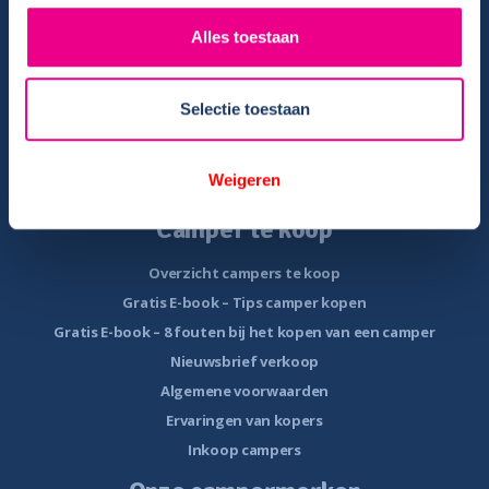
Verhuurinformatie
Alles toestaan
Ervaringen van huurders
Reiservaring delen
Instructievideo
Selectie toestaan
Reisinformatie
Veelgestelde vragen
Weigeren
Veel voorkomende storingen onderweg
Camper te koop
Overzicht campers te koop
Gratis E-book – Tips camper kopen
Gratis E-book – 8 fouten bij het kopen van een camper
Nieuwsbrief verkoop
Algemene voorwaarden
Ervaringen van kopers
Inkoop campers