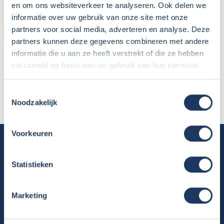
en om ons websiteverkeer te analyseren. Ook delen we
informatie over uw gebruik van onze site met onze
partners voor social media, adverteren en analyse. Deze
KOPER
partners kunnen deze gegevens combineren met andere
informatie die u aan ze heeft verstrekt of die ze hebben
Naam:
Pieter
verzameld op basis van uw gebruik van hun services.
Plaats / Provincie:
Noord Brabant
Koopdatum:
05-10-2023
Toestemmingsselectie
Camper:
Adria Matrix Access 590 ST
Noodzakelijk
Voorkeuren
Camper huren
Overzicht huurcampers
Statistieken
Gratis E-book – Tig Vragen en Antwoorden over het Huren van
een Camper
Marketing
Nieuwsbrief verhuur
Algemene voorwaarden verhuur