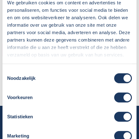
We gebruiken cookies om content en advertenties te
personaliseren, om functies voor social media te bieden
en om ons websiteverkeer te analyseren. Ook delen we
informatie over uw gebruik van onze site met onze
partners voor social media, adverteren en analyse. Deze
partners kunnen deze gegevens combineren met andere
informatie die u aan ze heeft verstrekt of die ze hebben
KOPER
verzameld op basis van uw gebruik van hun services.
Naam:
A.A. Schipper
Toestemmingsselectie
Plaats / Provincie:
Drenthe
Noodzakelijk
Koopdatum:
01-03-2022
Camper:
Sunlight
Voorkeuren
Camper huren
Statistieken
Overzicht huurcampers
Marketing
Gratis E-book – Tig Vragen en Antwoorden over het Huren van