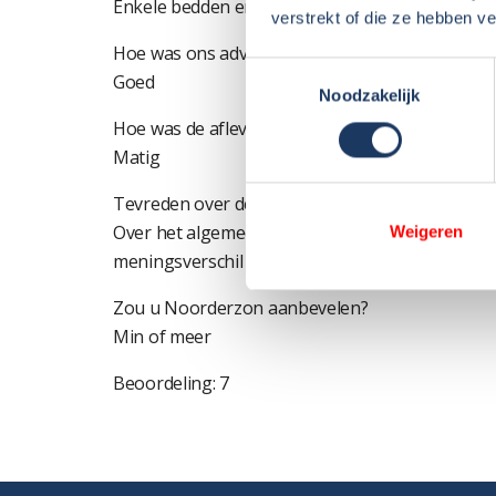
Enkele bedden en garage
verstrekt of die ze hebben v
Hoe was ons advies en begeleiding bij de aansc
Toestemmingsselectie
Goed
Noodzakelijk
Hoe was de aflevering van de camper (uitleg, 
Matig
Tevreden over de afhandeling van eventuele ga
Over het algemeen goed, wat ontbrak werd bes
Weigeren
meningsverschil na. De tijd zal het uitwijzen.
Zou u Noorderzon aanbevelen?
Min of meer
Beoordeling: 7