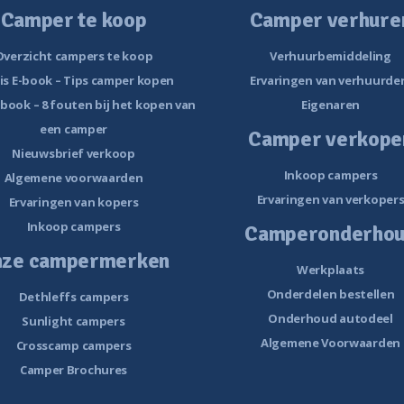
Camper te koop
Camper verhure
Overzicht campers te koop
Verhuurbemiddeling
is E-book – Tips camper kopen
Ervaringen van verhuurde
-book – 8 fouten bij het kopen van
Eigenaren
een camper
Camper verkope
Nieuwsbrief verkoop
Inkoop campers
Algemene voorwaarden
Ervaringen van verkoper
Ervaringen van kopers
Inkoop campers
Camperonderho
nze campermerken
Werkplaats
Onderdelen bestellen
Dethleffs campers
Onderhoud autodeel
Sunlight campers
Algemene Voorwaarden
Crosscamp campers
Camper Brochures