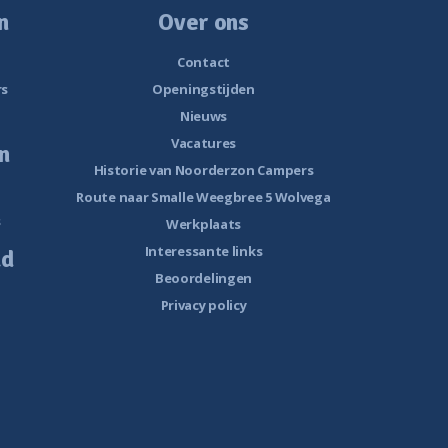
n
Over ons
Contact
rs
Openingstijden
Nieuws
Vacatures
n
Historie van Noorderzon Campers
Route naar Smalle Weegbree 5 Wolvega
s
Werkplaats
Interessante links
ud
Beoordelingen
Privacy policy