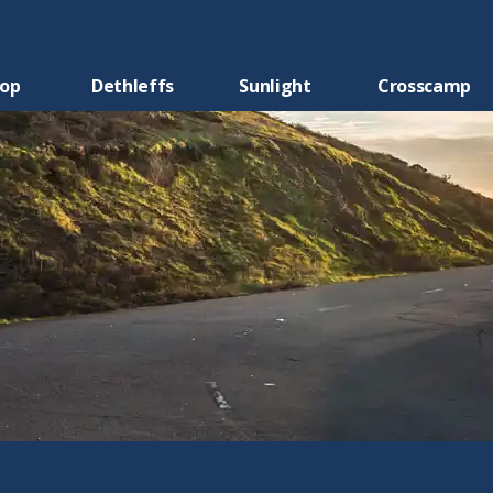
oop
Dethleffs
Sunlight
Crosscamp