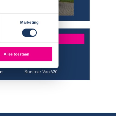
Marketing
R
Alles toestaan
/ Provincie:
atum:
07-08-2018
r:
Bürstner Van 620