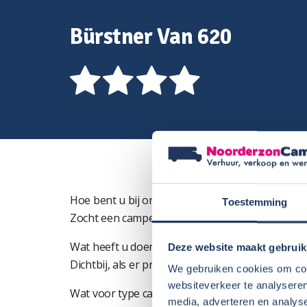
Bürstner Van 620
Hoe bent u bij ons terecht gekomen?
Toestemming
Zocht een camper dealer in de buurt
Wat heeft u doen besluiten om bij ons een cam
Deze website maakt gebruik
Dichtbij, als er problemen zijn voor informatie
We gebruiken cookies om cont
websiteverkeer te analyseren
Wat voor type camper (indeling) heeft u gekoz
media, adverteren en analys