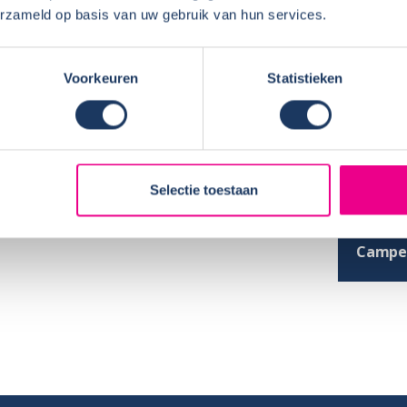
erzameld op basis van uw gebruik van hun services.
haf van de camper?
Voorkeuren
Statistieken
conform afspraak, schoonmaak….)?
KOPE
rantiezaken?
Naam:
teld en andere zaken gerepareerd, op een
Selectie toestaan
Plaats 
Koopd
Campe