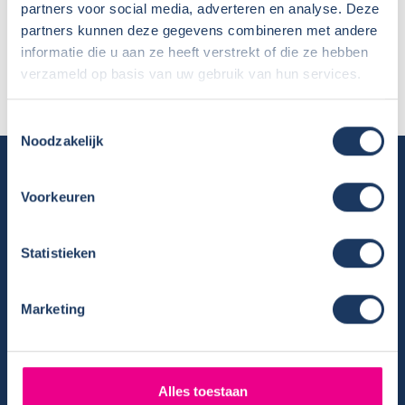
partners voor social media, adverteren en analyse. Deze
Naam:
Koen Maronier
partners kunnen deze gegevens combineren met andere
Plaats / Provincie:
Lemmer
informatie die u aan ze heeft verstrekt of die ze hebben
Koopdatum:
08-03-2018
verzameld op basis van uw gebruik van hun services.
Camper:
Bürstner Travel Van 620 30 year
Toestemmingsselectie
Noodzakelijk
Camper huren
Voorkeuren
Overzicht huurcampers
Gratis E-book – Tig Vragen en Antwoorden over het Huren van
een Camper
Statistieken
Nieuwsbrief verhuur
Algemene voorwaarden verhuur
Marketing
Verhuurinformatie
Ervaringen van huurders
Reiservaring delen
Alles toestaan
Instructievideo