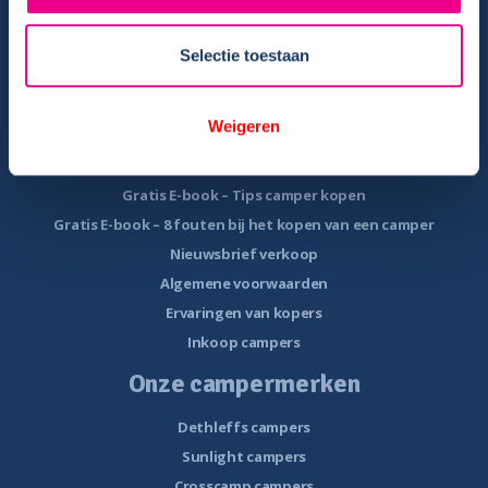
Reisinformatie
Veelgestelde vragen
Selectie toestaan
Veel voorkomende storingen onderweg
Camper te koop
Weigeren
Overzicht campers te koop
Gratis E-book – Tips camper kopen
Gratis E-book – 8 fouten bij het kopen van een camper
Nieuwsbrief verkoop
Algemene voorwaarden
Ervaringen van kopers
Inkoop campers
Onze campermerken
Dethleffs campers
Sunlight campers
Crosscamp campers