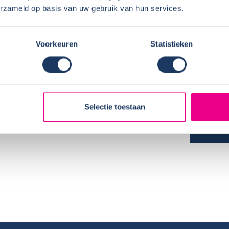
erzameld op basis van uw gebruik van hun services.
haf van de camper?
Voorkeuren
Statistieken
conform afspraak, schoonmaak….)?
KOPE
Naam:
rantiezaken?
Plaats 
nt. Als een item is aangevinkt dan ga ik er van
Selectie toestaan
Koopd
 werkt. Dat was niet altijd zo.
Campe