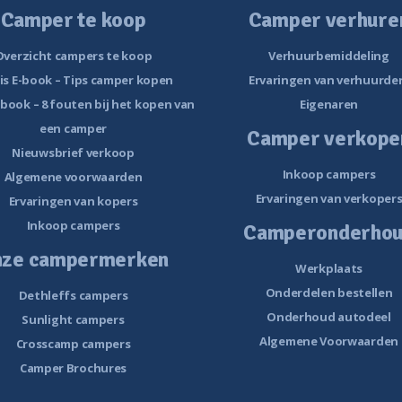
Camper te koop
Camper verhure
Overzicht campers te koop
Verhuurbemiddeling
is E-book – Tips camper kopen
Ervaringen van verhuurde
-book – 8 fouten bij het kopen van
Eigenaren
een camper
Camper verkope
Nieuwsbrief verkoop
Inkoop campers
Algemene voorwaarden
Ervaringen van verkoper
Ervaringen van kopers
Inkoop campers
Camperonderho
nze campermerken
Werkplaats
Onderdelen bestellen
Dethleffs campers
Onderhoud autodeel
Sunlight campers
Algemene Voorwaarden
Crosscamp campers
Camper Brochures