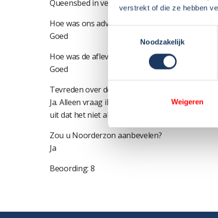
Queensbed in verband met leeftijd
verstrekt of die ze hebben v
Hoe was ons advies en begeleiding bij de aansc
Toestemmingsselectie
Goed
Noodzakelijk
Hoe was de aflevering van de camper (uitleg, 
Goed
Tevreden over de afhandeling van eventuele ga
Ja. Alleen vraag ik me af wat de checklist beteke
Weigeren
uit dat het niet alleen aanwezig is maar ook goed
Zou u Noorderzon aanbevelen?
Ja
Beoording: 8