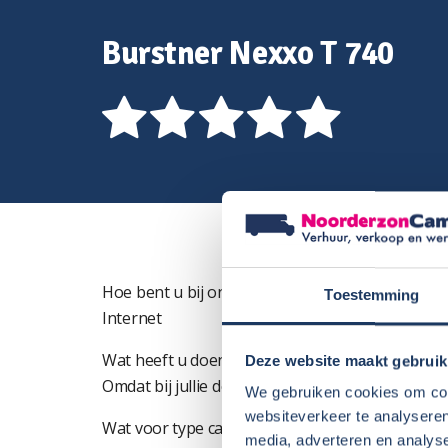
Burstner Nexxo T 740
Hoe bent u bij ons terecht gekomen?
Toestemming
Internet
Wat heeft u doen besluiten om bij ons een cam
Deze website maakt gebruik
Omdat bij jullie de camper stond die wij zochten.
We gebruiken cookies om cont
websiteverkeer te analyseren
Wat voor type camper (indeling) heeft u gekoz
media, adverteren en analys