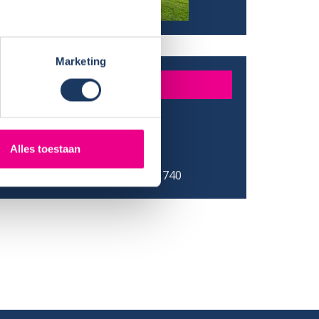
Marketing
R
JPG
/ Provincie:
Hoogwoud
Alles toestaan
atum:
15-06-2018
r:
Burstner Nexxo T 740