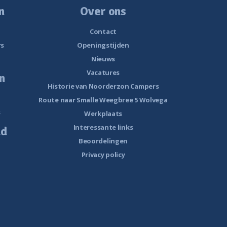
n
Over ons
Contact
rs
Openingstijden
Nieuws
Vacatures
n
Historie van Noorderzon Campers
Route naar Smalle Weegbree 5 Wolvega
s
Werkplaats
Interessante links
ud
Beoordelingen
Privacy policy