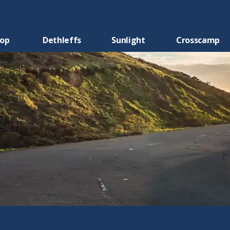
oop
Dethleffs
Sunlight
Crosscamp