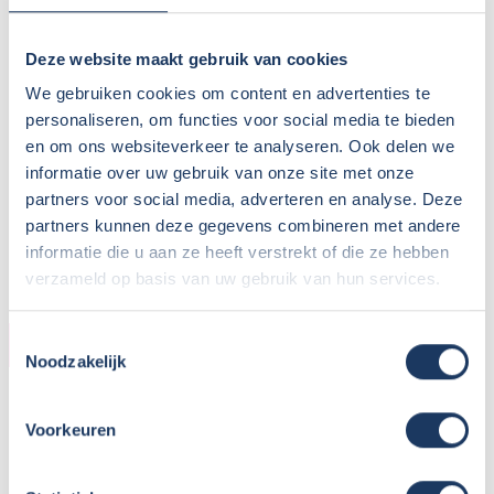
Deze website maakt gebruik van cookies
We gebruiken cookies om content en advertenties te
personaliseren, om functies voor social media te bieden
en om ons websiteverkeer te analyseren. Ook delen we
informatie over uw gebruik van onze site met onze
partners voor social media, adverteren en analyse. Deze
partners kunnen deze gegevens combineren met andere
informatie die u aan ze heeft verstrekt of die ze hebben
verzameld op basis van uw gebruik van hun services.
Toestemmingsselectie
KOPER
Noodzakelijk
Naam:
Dirk
Plaats / Provincie:
Drachten / Friesland
Voorkeuren
Koopdatum:
20-08-2018
Camper:
Bürstner Lyseo