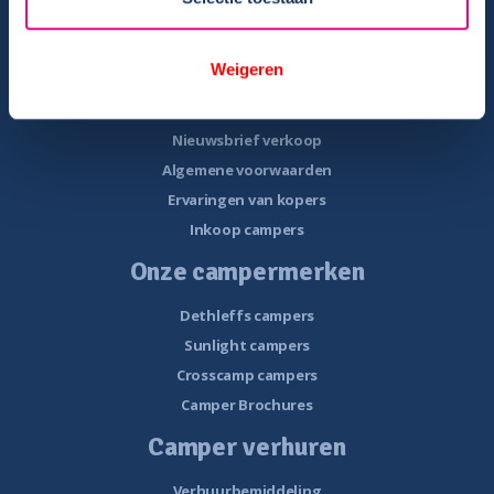
Camper te koop
Overzicht campers te koop
Weigeren
Gratis E-book – Tips camper kopen
Gratis E-book – 8 fouten bij het kopen van een camper
Nieuwsbrief verkoop
Algemene voorwaarden
Ervaringen van kopers
Inkoop campers
Onze campermerken
Dethleffs campers
Sunlight campers
Crosscamp campers
Camper Brochures
Camper verhuren
Verhuurbemiddeling