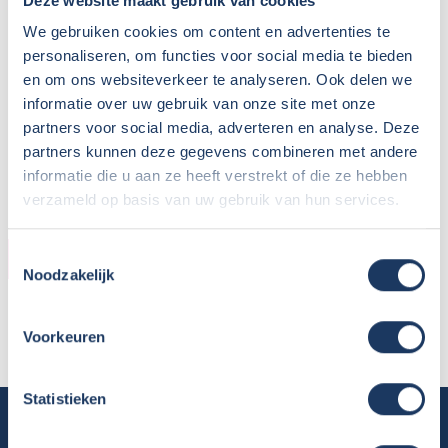
Deze website maakt gebruik van cookies
We gebruiken cookies om content en advertenties te
personaliseren, om functies voor social media te bieden
en om ons websiteverkeer te analyseren. Ook delen we
informatie over uw gebruik van onze site met onze
partners voor social media, adverteren en analyse. Deze
partners kunnen deze gegevens combineren met andere
informatie die u aan ze heeft verstrekt of die ze hebben
verzameld op basis van uw gebruik van hun services.
Toestemmingsselectie
INFORMATIE
Noodzakelijk
Huurder:
Roland van Bommel
Locatie:
Hoofddorp - Noord-Holland
Voorkeuren
Statistieken
Camper huren