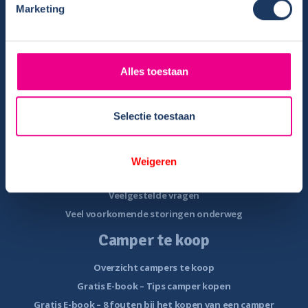
Marketing
Overzicht huurcampers
Gratis E-book – Tig Vragen en Antwoorden over het Huren van
een Camper
Nieuwsbrief verhuur
Alles toestaan
Algemene voorwaarden verhuur
Verhuurinformatie
Selectie toestaan
Ervaringen van huurders
Reiservaring delen
Instructievideo
Weigeren
Reisinformatie
Veelgestelde vragen
Veel voorkomende storingen onderweg
Camper te koop
Overzicht campers te koop
Gratis E-book – Tips camper kopen
Gratis E-book – 8 fouten bij het kopen van een camper