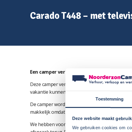
Carado T448 – met televi
Een camper verhuren
Deze camper verhuren we om er rendement uit t
vakantie kunnen.
Toestemming
De camper wordt door Haye, Geert en Arjan ver
makkelijk omdat we er dan geen omkijken naar
Deze website maakt gebruik
We hebben vooral goede ervaringen met de huu
We gebruiken cookies om cont