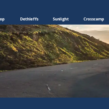
oop
Dethleffs
Sunlight
Crosscamp