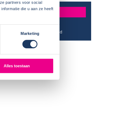
ze partners voor social
nformatie die u aan ze heeft
MATIE
r:
Tom Nicolaij
:
Wolvega - Friesland
Marketing
Alles toestaan