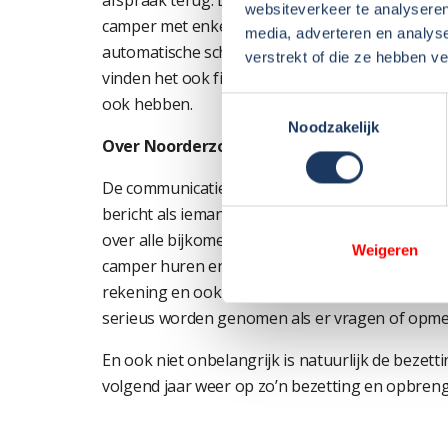
afspraak terug. De huurders zijn ook enthousia
websiteverkeer te analyseren
camper met enkele bedden en een grote garage.
media, adverteren en analys
automatische schotel en televisie en dat vinde
verstrekt of die ze hebben v
vinden het ook fijn dat Noorderzon Campers alt
ook hebben.
Toestemmingsselectie
Noodzakelijk
Over Noorderzon Campers
De communicatie en organisatie van Noorderzon 
bericht als iemand onze camper heeft gereser
over alle bijkomende zaken. De huurders weten
Weigeren
camper huren en wij dus ook. Voordat de camp
rekening en ook de afhandeling van de borg e.d
serieus worden genomen als er vragen of opmer
En ook niet onbelangrijk is natuurlijk de bezett
volgend jaar weer op zo’n bezetting en opbreng