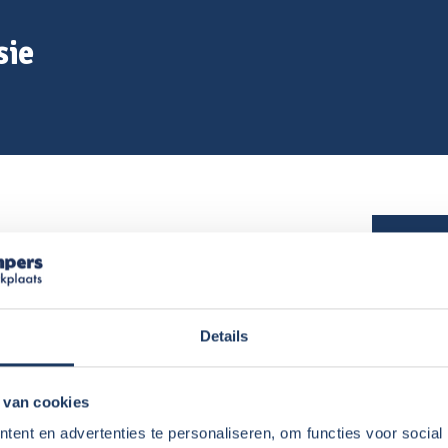
sie
e halen zodat we zelf ook regelmatig op
Details
huurd vanuit Wolvega. Dat is voor ons
 hebben en rekening mee hoeven te houden.
 van cookies
rders, meestal komt de camper netjes volgens
ent en advertenties te personaliseren, om functies voor social