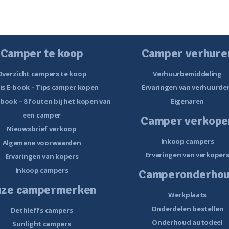
Camper te koop
Camper verhure
Overzicht campers te koop
Verhuurbemiddeling
is E-book – Tips camper kopen
Ervaringen van verhuurde
-book – 8 fouten bij het kopen van
Eigenaren
een camper
Camper verkope
Nieuwsbrief verkoop
Inkoop campers
Algemene voorwaarden
Ervaringen van verkoper
Ervaringen van kopers
Inkoop campers
Camperonderho
nze campermerken
Werkplaats
Onderdelen bestellen
Dethleffs campers
Onderhoud autodeel
Sunlight campers