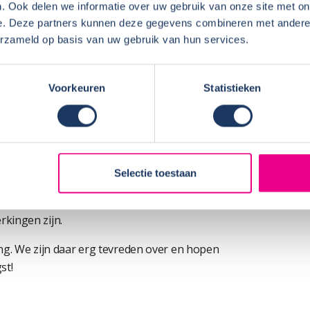
st over de camper, het is een mooie jonge
. Ook delen we informatie over uw gebruik van onze site met on
 Onze camper is uitgerust met een
e. Deze partners kunnen deze gegevens combineren met andere i
INFOR
n sommige huurders ook belangrijk. Huurders
erzameld op basis van uw gebruik van hun services.
ijd bereikbaar is, wat voor vragen huurders
Huurde
Locatie
Voorkeuren
Statistieken
Campers is erg goed. We krijgen altijd
veerd en worden keurig op de hoogte gehouden
 precies wat ze kunnen verwachten als ze een
Selectie toestaan
er vertrekt hebben we de huursom op onze
. gaat snel. We horen van huurders dat ze heel
kingen zijn.
ing. We zijn daar erg tevreden over en hopen
st!