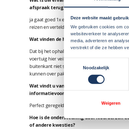
Wat is uw ervaring met de huurders? Komt
afspraak terug?
Deze website maakt gebruik
ja gaat goed 1x een klein verschil gehad met ee
reizen en vertelden dat het niks was alle ander
We gebruiken cookies om cont
websiteverkeer te analyseren
Wat vinden de huurders leuk aan jullie camp
media, adverteren en analys
verstrekt of die ze hebben v
Dat bij het ophalen en terug brengen de koffie 
voertuig hier veilig kan staan de luxe van de ca
Toestemmingsselectie
buitenkant niet schoon hoeven te maken (doen w z
Noodzakelijk
kunnen over pakken
Wat vindt u van de dienstverlening van Noo
informatievoorziening naar huurders en eig
Weigeren
Perfect geregeld korte snelle lijnen en alles oo
Hoe is de ondersteuning door Noorderzon C
of andere kwesties?