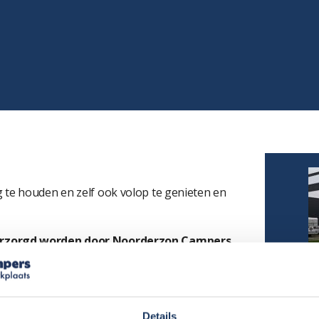
 te houden en zelf ook volop te genieten en
erzorgd worden door Noorderzon Campers,
en om dat op de huidige wijze te doen?
e thuis te doen
Details