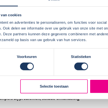
 de camper over het algemeen conform
INFOR
 van cookies
n klant maar deze mensen wilden teveel zien en
e huurders zeer tevreden
Huurde
ent en advertenties te personaliseren, om functies voor social
. Ook delen we informatie over uw gebruik van onze site met on
Locatie
er en service?
e. Deze partners kunnen deze gegevens combineren met andere i
erzameld op basis van uw gebruik van hun services.
met iets lekkers klaar staat Dat hun eigen
mpers het persoonlijk contact. Dat ze de
elf) Dat ze hier bij ons thuis de boel rustig
Voorkeuren
Statistieken
rderzon Campers (contracten,
enaren etc)?
Selectie toestaan
k financieel god volgens afspraak geregeld
ampers bij problemen, schade-afhandeling