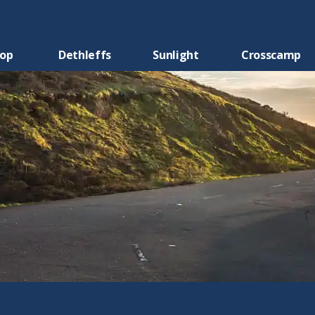
oop
Dethleffs
Sunlight
Crosscamp