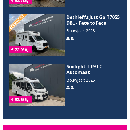
€ 92.785,-
Dethleffs Just Go T7055
DBL - Face to Face
Bouwjaar: 2023
€ 72.950,-
Sunlight T 69 LC
Automaat
Bouwjaar: 2026
€ 92.635,-