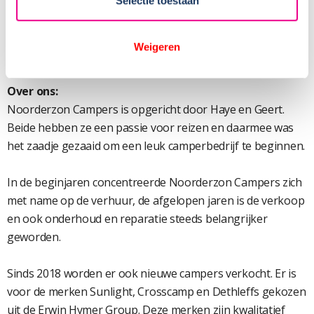
Dit E-book geeft 10 nuttige tips waar je aan moet denken
Selectie toestaan
bij het kopen van een camper.
http://noorderzon-campers.nl/gratis-e-book-tips-camper-
Weigeren
kopen/
Over ons:
Noorderzon Campers is opgericht door Haye en Geert.
Beide hebben ze een passie voor reizen en daarmee was
het zaadje gezaaid om een leuk camperbedrijf te beginnen.
In de beginjaren concentreerde Noorderzon Campers zich
met name op de verhuur, de afgelopen jaren is de verkoop
en ook onderhoud en reparatie steeds belangrijker
geworden.
Sinds 2018 worden er ook nieuwe campers verkocht. Er is
voor de merken Sunlight, Crosscamp en Dethleffs gekozen
uit de Erwin Hymer Group. Deze merken zijn kwalitatief