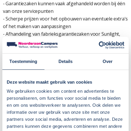
- Garantiezaken kunnen vaak afgehandeld worden bij één
van onze servicepunten
- Scherpe prijzen voor het opbouwen van eventuele extra's
of het maken van aanpassingen
- Afhandeling van fabrieksgarantiezaken voor Sunlight,
Crosscamp en Dethleffs (ook indien elders gekocht)
Werkelijke gewicht:
Toestemming
Details
Over
Het gewicht van deze camper inclusief de aanwezige opties
is: 2894 kg.
Het gewicht is exclusief bestuurder en met ongeveer een
Deze website maakt gebruik van cookies
halfvolle dieseltank.
We gebruiken cookies om content en advertenties te
personaliseren, om functies voor social media te bieden
Deze weging is gedaan met een gekalibreerd
en om ons websiteverkeer te analyseren. Ook delen we
weegsysteem.
informatie over uw gebruik van onze site met onze
We hebben deze weging gedaan, omdat de gewichten die
partners voor social media, adverteren en analyse. Deze
geregistreerd zijn bij de RDW niet altijd betrouwbaar zijn
partners kunnen deze gegevens combineren met andere