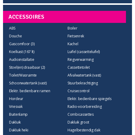
ACCESSOIRES
ABS
Boiler
Douche
Fietsenrek
Gascomfoor (3)
Kachel
Koelkast (167 lt)
Luifel (cassetteluifel)
Audioinstallatie
Ringverwarming
Stoel(en) draaibaar (2)
Cassettetoilet
Toilet/Wasruimte
Afvalwatertank (vast)
Schoonwatertank (vast)
Stuurbekrachtiging
Elektr. bedienbare ramen
Cruisecontrol
Hordeur
Elektr. bedienbare spiegels
Vriesvak
Radio-voorbereiding
Buitenlamp
Combicassettes
Dakluik
Dakluik groot
Dakluik heki
Hagelbestendig dak