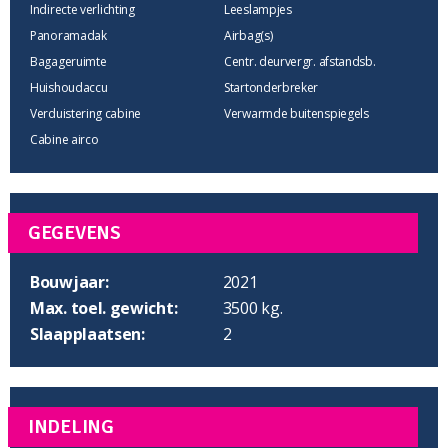
Indirecte verlichting
Leeslampjes
Panoramadak
Airbag(s)
Bagageruimte
Centr. deurvergr. afstandsb.
Huishoudaccu
Startonderbreker
Verduistering cabine
Verwarmde buitenspiegels
Cabine airco
GEGEVENS
Bouwjaar:
2021
Max. toel. gewicht:
3500 kg.
Slaapplaatsen:
2
INDELING