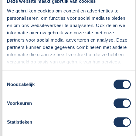
Deze website maakt gebruik van cookies
We gebruiken cookies om content en advertenties te
Inschrijven voor algemene nieuwsbrief
personaliseren, om functies voor social media te bieden
en om ons websiteverkeer te analyseren. Ook delen we
informatie over uw gebruik van onze site met onze
partners voor social media, adverteren en analyse. Deze
partners kunnen deze gegevens combineren met andere
informatie die u aan ze heeft verstrekt of die ze hebben
U kunt zich hierboven ook direct inschrijven voor onze
verzameld op basis van uw gebruik van hun services.
algemene nieuwsbrief, zodat u nooit meer het laatste
nieuws misloopt. Wij houden u dan per mail op de hoogte
Toestemmingsselectie
van leuk campernieuws, interessante aanbiedingen en
Noodzakelijk
onze bedrijfsactiviteiten. Wij versturen deze nieuwsbrief
één keer per maand. Uiteraard kunt u zich te allen tijde
weer uitschrijven.
Voorkeuren
Statistieken
Al op onze last-minute pagina gekeken?
Last minutes