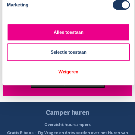
Marketing
Alles toestaan
Selectie toestaan
9
.5
Beoordeling:
9.5
/
10
Weigeren
589
beoordelingen
Beoordeel zelf op klantenvertellen.nl
Camper huren
Overzicht huurcampers
Gratis E-book – Tig Vragen en Antwoorden over het Huren van